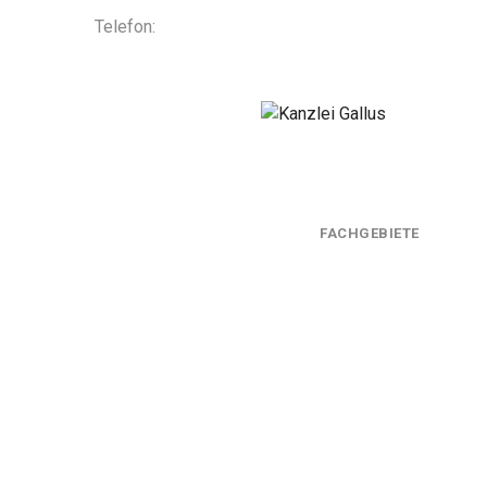
Telefon:
+49 (0) 89 298742
info@kanzlei-gallus.de
HOME
ÜBER UNS
FACHGEBIETE
KO