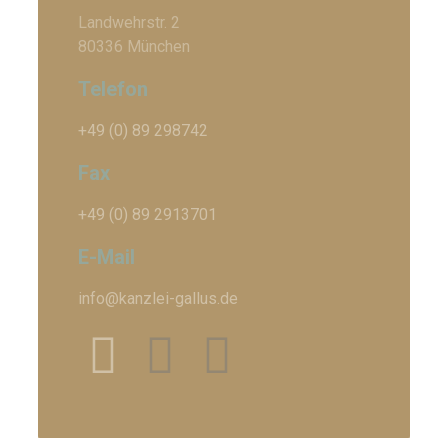
Landwehrstr. 2
80336 München
Telefon
+49 (0) 89 298742
Fax
+49 (0) 89 2913701
E-Mail
info@kanzlei-gallus.de